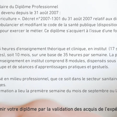
tulaire du Diplôme Professionnel
) devenu depuis le 31 août 2007 :
ériculture ». Décret n°2007-1301 du 31 août 2007 relatif aux d
ambulancier et modifiant le code de la santé publique (disposit
our exercer le métier. Ce diplôme s'acquiert à l'issue d'une f
 heures d'enseignement théorique et clinique, en institut (17 
es), soit 10 mois, sur une base de 35 heures par semaine. La p
'enseignement en institut comprend 8 modules, dispensés sous
oupe et de séances d'apprentissages pratiques et gestuels.
é en milieu professionnel, que ce soit dans le secteur sanitair
ges.
formation a lieu la première semaine du mois de septembre ou
ir votre diplôme par la validation des acquis de l'expé