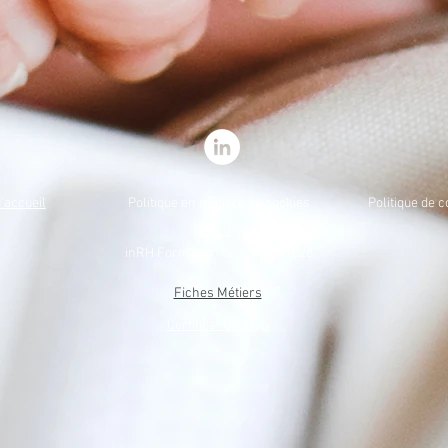
d'accueil
Politique en matière de cookies
Politique de c
CGV
inRH Formation © Janvier 2026
Fiches Métiers
Certificat Qualiopi