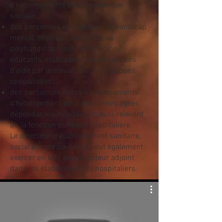
d’hébergements et de réinsertion
sociale) ;
des personnes en situation de handicap
mental, physique, sensoriel ou
polyhandicap : instituts médico-
éducatifs, établissements et services
d’aide par le travail, maison d’accueil
spécialisées…
des personnes âgées (établissements
d’hébergement pour personnes âgées
dépendantes, hôpitaux locaux), relevant
de la fonction publique hospitalière.
Le directeur d’établissement sanitaire,
social et médico-social peut également
exercer en tant que directeur adjoint
dans les établissements hospitaliers.