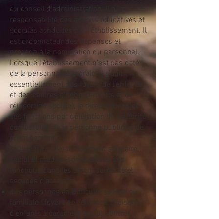
du conseil d’administration. Il a la
responsabilité des actions éducatives et
sociales conduites par l’établissement. Il
est ordonnateur des dépenses et
procède à la nomination du personnel.
Lorsque l’établissement n’est pas doté
de la personnalité morale (il s’agit
essentiellement des foyers de l’enfance
et des centres d’hébergements et de
réinsertion sociale), le directeur exerce
ses fonctions par délégation de l’autorité
compétente de la personne publique de
rattachement.
Le directeur d’établissement sanitaire,
social et médico-social exerce ses
fonctions dans les établissements et
services d’accueil :
des personnes en difficulté sociale ou
familiale : foyers de l’enfance, maisons
d’enfants à caractère social, centres