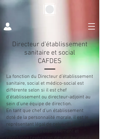
Directeur d'établissement
sanitaire et social
CAFDES
La fonction du Directeur d’établissement
sanitaire, social et médico-social est
différente selon si il est chef
d’établissement ou directeur-adjoint au
sein d’une équipe de direction.
En tant que chef d’un établissement
doté de la personnalité morale, il est le
représentant légal de celui-ci. Il met en
œuvre le projet d’établissement et
coordonne l’exécution des délibérations